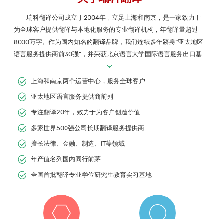
瑞科翻译公司成立于2004年，立足上海和南京，是一家致力于
为全球客户提供翻译与本地化服务的专业翻译机构，年翻译量超过
8000万字。作为国内知名的翻译品牌，我们连续多年跻身“亚太地区
语言服务提供商前30强”，并荣获北京语言大学国际语言服务出口基
地“2023语言服务推荐企业”殊荣。
上海和南京两个运营中心，服务全球客户
我们专注于多语言文档翻译、创译、母语润色、认证翻译、译后
编辑(MTPE)、软件与网站本地化、字幕翻译与配音、桌面排版
亚太地区语言服务提供商前列
(DTP)、同声传译，以及翻译培训等服务。覆盖100多种语言，我们的
专注翻译20年，致力于为客户创造价值
客户群涵盖高科技、信息与通信技术、法律、金融、制造、能源、留
多家世界500强公司长期翻译服务提供商
学移民等多个领域，其中包括众多世界500强企业。
擅长法律、金融、制造、IT等领域
年产值名列国内同行前茅
全国首批翻译专业学位研究生教育实习基地