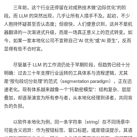
三年前，这个行业还停留在对成熟技术做“边际优化”的阶
段。而 LLM 的突然出现，几乎让所有人措手不及。起初，不少
人抱持怀疑甚至否认态度；但很快，人们便意识到，这并不是机
器翻译的一次渐进式升级，而是一场真正意义上的范式转变。如
今，如果一家本地化公司不宣称自己“AI 优先”或“AI 原生”，反而
显得有些不合时宜。
尽管基于 LLM 的工作流仍处于早期阶段，但趋势已经十分
明确：过去三十年支撑行业运转的工具体系与流程逻辑，尤其
是“按句段切分处理”的范式（segmentation paradigm），正在迅
速老化。现有体系越来越像一个“托勒密模型”：结构复杂、层层
叠加，却逐渐演变为所有参与者，从本地化经理到译者，共同背
负的负担。
以软件本地化为例，同一条字符串（string）在不同场景中
可能含义迥异：作为按钮标签、窗口标题，或是错误提示，其语