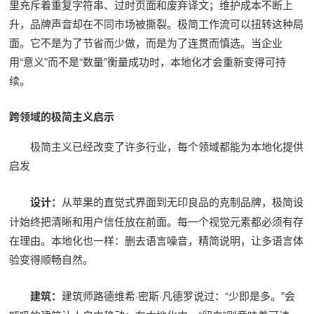
里充斥着重复字符串、过时页面和废弃译文；维护成本不断上
升，品牌声音却在不同市场被撕裂。极简工作流可以扭转这种局
面。它不是为了节省而少做，而是为了连贯而慎选。当企业
用“意义”而不是“数量”衡量成功时，本地化才会重新变得可持
续。
跨领域的极简主义启示
极简主义已经改变了许多行业，每个领域都能为本地化提供
启发
设计：
从苹果的直觉式界面到无印良品的克制品牌，极简设
计始终把清晰和用户信任放在前面。每一个视觉元素都必须有存
在理由。本地化也一样：删去语言噪音，精简说明，让多语言体
验变得顺畅自然。
建筑：
建筑师路德维希·密斯·凡德罗说过：“少即是多。”会