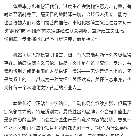
体量本身也有伦理代价。过度生产会消耗注意力、能量，有
时甚至消耗尊严。毫无目的地翻译一切，会贬低人类专业能力，
也会侵蚀人们对这门技艺的信任。本地化极简主义通过要求每一
次“翻译”或“不翻译”的决定都经过认真判断，重新建立责任感。
说到底，专业挑战已经不再是速度，而是相关性。
机器可以大规模复制语言，但只有人类能判断什么内容值得
存在。情感极简主义与伦理极简主义正是在这里交汇：专注、共
情和辨别力都是有限的人类资源。清晰——无论是语言上的，还
是关系上的——都成为一种关怀：关怀读者，关怀信息本身，也
关怀每一个本地化文字背后的专业人士
本地化行业正站在十字路口。自动化仍会继续扩张，但真正
定义领导力的，将是辨别力。最终胜出的品牌，不会是那些生产
最多内容的品牌，而会是那些生产最有意义内容的品牌。想象一
个本地化部门在每个项目开始时都先问一句：“我们为什么要翻
译这个？”这个简单问题，足以重塑预算、工作流和供应链关