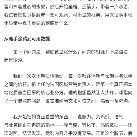
兽和捧着爱心的水獭，然后开始画框、连箭头。带着一点忐忑，
我试着把投诉拆解成一套可观察、可衡量的框架，用来证明本地
化质量中真正重要的到底是什么
从随手涂鸦到可用数据
第一个问题是：到底该量化什么？问题的根源并不是语法，
而是冷漠。
我们一次次下架法语活动，每一次都在消耗与长期业务伙伴
之间的信任。新上任的法国区域营销负责人，是第一个真正把本
地化质量当回事的核心业务方。她的抱怨虽然让人头疼，却指向
了一个更深的问题：语言准确与文化可信之间，隔着一条鸿沟。
我开始把她真正看重的东西——说服力、共鸣感、语气——
与业务侧正在追踪的指标——参与度、转化率、品牌数据——逐
项对照。结果发现，两列内容几乎没有交集。正是这个脱节，后