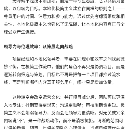
无障碍不是技术附加项，而是一种专业态度：它以共情为基
础，以包容为目标。本地化极简主义建立在同样的原则之上——
尊重用户的时间、注意力和参与能力。通过优先考虑清晰度和相
关性，本地化极简主义也强化了无障碍，让本地化内容真正与全
球受众产生连接。
领导力与伦理效率：从策展走向战略
项目经理和本地化领导者，需要在同理心和效率之间找到微
妙平衡。在极简工作流中，他们的角色不再只是协调项目，而是
逐渐转向筛选与策划。目标也不再是把每一个项目都推过流水
线，而是判断哪些内容真正服务用户，哪些只是增加体量。
这种转变会改变运营文化：并行项目减少后，团队可以更深
入地专注；排期变得更现实；沟通更顺畅；审校周期也更短。极
简主义不会削弱领导力，反而会让领导力更清晰。对无关或冗余
内容说“不”，是一种战略动作，而不是消极抗拒。清晰的范围可
以保护质量、预算，也保护团队的心理健康。当项目经理优先考