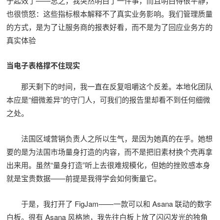
于起效了——总之，我突然明白了一件事，而且明白得很平静，
也很愤怒：这些指标根本解释不了真实业务影响。我们管理质量
的方式，是为了让服务商的报表好看，而不是为了回应业务方的
真实体验
当电子表格撑不住现实
那天剩下的时间，我一直在反复咀嚼这个反差。本地化团队
本应是“细微差异”的守门人，可我们的报告里却看不到任何细微
之处。
法国区域营销负责人之所以生气，是因为她真的在乎。她想
要的是为法国市场量身打造的内容，而不是把旧素材换个壳再拿
出来用。虽然“量身打造”听上去很难规模化，但她的挫败感本身
就是宝贵数据——前提是我得学会如何衡量它。
于是，我打开了 FigJam——一款可以和 Asana 联动的数字
白板。很有 Asana 风格地，我先往白板上放了闪闪发光的独角