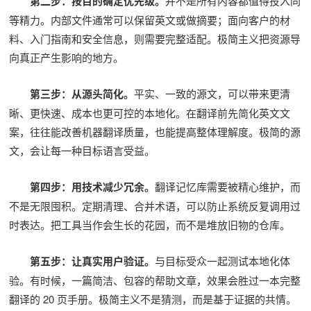
第二步：按目的确定优先级。
并不是所有内容都值得投入同
等精力。内部文件通常可以保留英文或做摘要；面向客户的材
料、入门指南和安全信息，则需要完整适配。极简主义把资源导
向真正产生影响的地方。
第三步：从源头简化。
平实、一致的源文，可以带来更清
晰、更快速、成本也更可控的本地化。在翻译前先简化英文文
案，往往能改善机器翻译质量，也能提高整体理解度。极简的源
文，会让每一种目标语言受益。
第四步：用技术减少冗余。
翻译记忆库需要被精心维护，而
不是无限囤积。定期清理、合并术语，可以防止系统反复调用过
时表达。把工具当作会生长的花园，而不是堆放旧物的仓库。
第五步：让真实用户验证。
与目标受众一起测试本地化体
验。有时候，一篇简洁、包容的帮助文章，效果会胜过一本完整
翻译的 20 页手册。极简主义不是猜测，而是基于证据的共情。