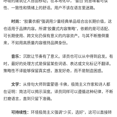
呼吸的建筑让人自由移动；在本地化中，“留白”则意味着可读
性、一致性和情绪上的舒适。用户不该在语言里迷路。
时尚：
“胶囊衣橱”强调用少量经典单品组合出长期价值，这
也适用于品牌内容。所谓“胶囊式内容策略”，依赖的是可适配、
可长期使用、跨文化仍保有意义的内容资产。与其不断推倒重
来，不如用高质量内容维持品牌身份。
音乐：
沉默让节奏有了意义。译员也可以从中得到启发。有
时，最好的处理方式是保留某些词语、表达或文化标记不翻译。
策略性不译能够保留真实感，激发好奇，而不是制造困惑。
文学：
从俳句大师到雷蒙德·卡佛，极简主义作家和诗人都
在证明：简洁可以揭示深度。译员同样可以遵循这种纪律，不断
打磨语言，直到只留下准确。
可持续性：
环境极简主义强调“少买，选好”，这可以直接转