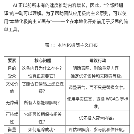
AI 正以前所未有的速度推动内容增长，因此，“全部都翻
译”的冲动可以理解。为了帮助团队应用极简主义原则，可以使
用“本地化极简主义画布”——一个在本地化开始前用于反思的简
单工具。
表 1：本地化极简主义画布
要素
核心问题
建议行动
目的
这条内容为什么存在？
明确意图，删除重复内容。
受众
谁真正需要它？
确定优先语种和无障碍等级。
文化价
它能否在情感上建立连
调整语气，而不只是替换文字。
值
接？
使用平实语言，遵循 WCAG 等标
无障碍
所有人都能理解吗？
准。
可持续
它能否长期保持相关
优先投入常青内容。
性
性？
衡量
如何追踪成功？
评估理解度、参与度和信任度。