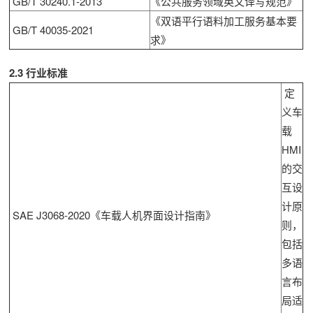
GB/T 30240.1-2013
《公共服务领域英文译写规范》
《双语平行语料加工服务基本要
GB/T 40035-2021
求》
2.3 行业标准
定
义车
载
HMI
的交
互设
计原
SAE J3068-2020《车载人机界面设计指南》
则，
包括
多语
言布
局适