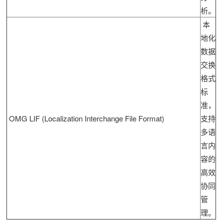
析。
本
地化
数据
交换
格式
标
准，
OMG LIF (Localization Interchange File Format)
支持
多语
言内
容的
高效
协同
管
理。