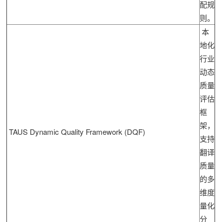
配规
则。
本
地化
行业
动态
质量
评估
框
架，
TAUS Dynamic Quality Framework (DQF)
支持
翻译
质量
的多
维度
量化
分