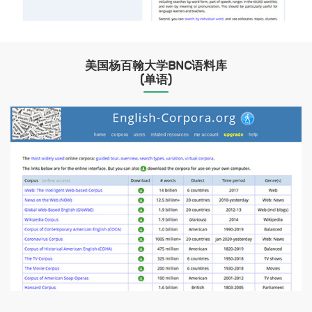
美国杨百翰大学BNC语料库
(单语)