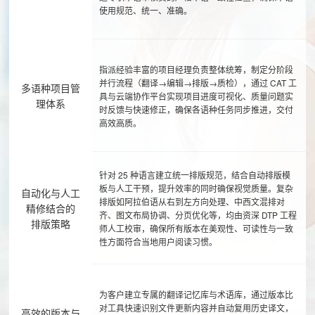
使用规范、统一、准确。
指派经验丰富的项目经理负责整体统筹，制定分阶段
并行流程（翻译→编辑→排版→质检），通过 CAT 工
多语种项目管
具与云端协作平台实现项目进度可视化、质量问题实
理体系
时反馈与快速修正，确保各语种任务同步推进，交付
高效高质。
针对 25 种语言建立统一排版规范，结合自动排版模
板与人工干预，提升效率的同时确保视觉质量。复杂
自动化与人工
排版如阿拉伯语从右到左方向处理、中西文混排对
精修结合的
齐、图文布局协调、分页优化等，均由资深 DTP 工程
排版策略
师人工校审，确保所有版本在美观性、可读性与一致
性方面符合当地用户阅读习惯。
为客户建立专属的翻译记忆库与术语库，通过版本比
对工具快速识别文件更新内容并自动复用历史译文，
高效的版本与