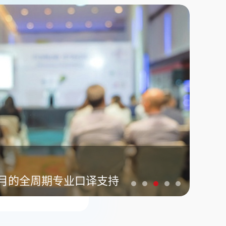
月的全周期专业口译支持
豪华