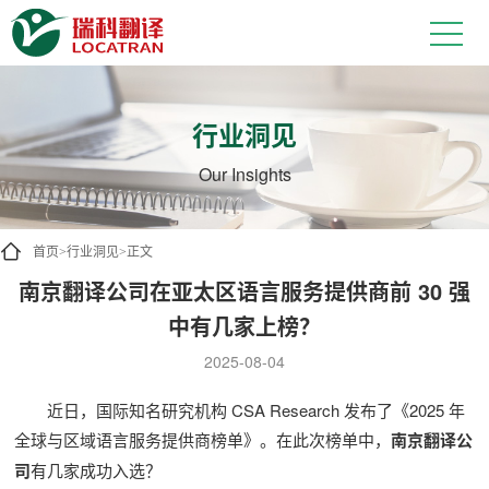
行业洞见
Our Insights
首页
行业洞见
正文
>
>
南京翻译公司在亚太区语言服务提供商前 30 强
中有几家上榜？
2025-08-04
近日，国际知名研究机构 CSA Research 发布了《2025 年
全球与区域语言服务提供商榜单》。在此次榜单中，
南京翻译公
司
有几家成功入选？